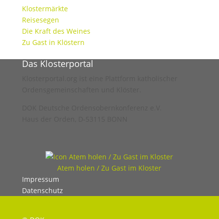
Klostermärkte
Reisesegen
Die Kraft des Weines
Zu Gast in Klöstern
Das Klosterportal
Klosterportal.org ist eine Plattform katholischer
Ordensgemeinschaften und Klöster.
DOK Deutsche Ordensobernkonferenz e.V.
Haus der Orden, D-53115 BONN
Atem holen / Zu Gast im Kloster
Impressum
Datenschutz
UHC Medien