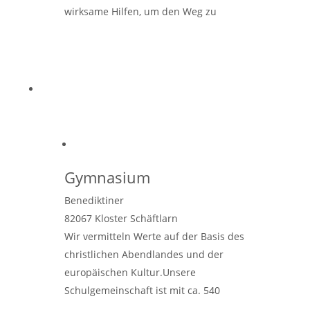
wirksame Hilfen, um den Weg zu
erkennen, den Gott einen führen will!
Dieses Angebot richtet
Weiterlesen …
Gymnasium
Benediktiner
82067
Kloster Schäftlarn
Wir vermitteln Werte auf der Basis des
christlichen Abendlandes und der
europäischen Kultur.Unsere
Schulgemeinschaft ist mit ca. 540
Schüler/innen überschaubar und bietet