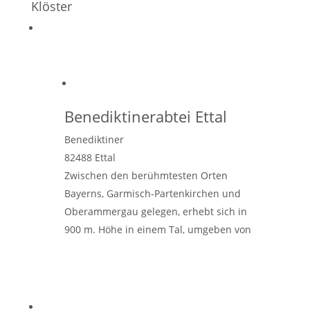
Klöster
Benediktinerabtei Ettal
Benediktiner
82488
Ettal
Zwischen den berühmtesten Orten
Bayerns, Garmisch-Partenkirchen und
Oberammergau gelegen, erhebt sich in
900 m. Höhe in einem Tal, umgeben von
Wiesen, Wäldern und den bayerischen
Alpen, die barocke Anlage der
Weiterlesen …