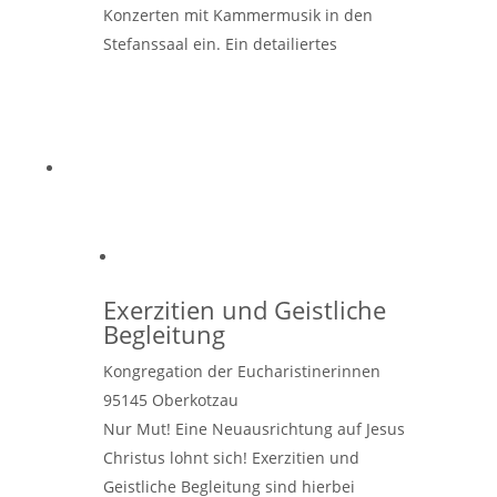
Konzerten mit Kammermusik in den
Stefanssaal ein. Ein detailiertes
Konzertprogramm finden Sie auf der
Homepage der Stadt Grevenbroich. Die
Konzerte
Weiterlesen …
Exerzitien und Geistliche
Begleitung
Kongregation der Eucharistinerinnen
95145
Oberkotzau
Nur Mut! Eine Neuausrichtung auf Jesus
Christus lohnt sich! Exerzitien und
Geistliche Begleitung sind hierbei