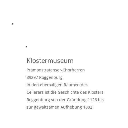
Kraft, Rückhalt und Geborgenheit.Jedes
uns anvertraute Kind sehen
Weiterlesen
…
Klostermuseum
Prämonstratenser-Chorherren
89297
Roggenburg
In den ehemaligen Räumen des
Cellerars ist die Geschichte des Klosters
Roggenburg von der Gründung 1126 bis
zur gewaltsamen Aufhebung 1802
anschaulich dargestellt. Eine große Zahl
von Ausstellungsgegenständen stammt