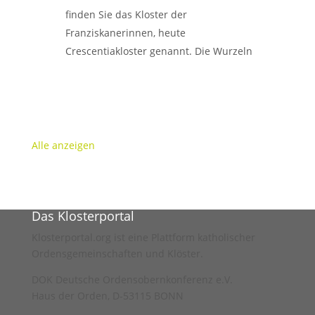
finden Sie das Kloster der
Franziskanerinnen, heute
Crescentiakloster genannt. Die Wurzeln
unserer Gemeinschaft reichen zurück
bis ins 13. Jahrhundert. Bleibende
Bedeutung hat Anna Höß, die
Weiterlesen …
Alle anzeigen
Das Klosterportal
Klosterportal.org ist eine Plattform katholischer
Ordensgemeinschaften und Klöster.
DOK Deutsche Ordensobernkonferenz e.V.
Haus der Orden, D-53115 BONN