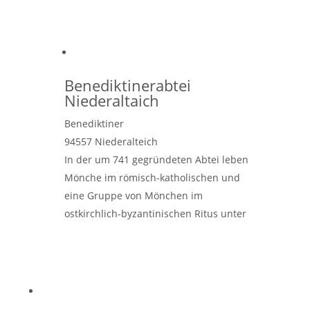
Benediktinerabtei
Niederaltaich
Benediktiner
94557
Niederalteich
In der um 741 gegründeten Abtei leben
Mönche im römisch-katholischen und
eine Gruppe von Mönchen im
ostkirchlich-byzantinischen Ritus unter
einem gemeinsamen Klosterdach. Das
ökumenische Engagement der Abtei
begann in den
Weiterlesen …