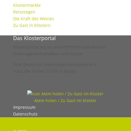
Klostermärkte
Reisesegen
Die Kraft des Weines
Zu Gast in Klöstern
Das Klosterportal
Klosterportal.org ist eine Plattform katholischer
Ordensgemeinschaften und Klöster.
DOK Deutsche Ordensobernkonferenz e.V.
Haus der Orden, D-53115 BONN
Atem holen / Zu Gast im Kloster
Impressum
Datenschutz
UHC Medien