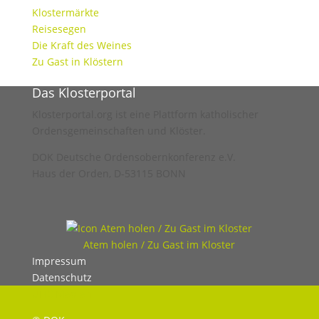
Klostermärkte
Reisesegen
Die Kraft des Weines
Zu Gast in Klöstern
Das Klosterportal
Klosterportal.org ist eine Plattform katholischer
Ordensgemeinschaften und Klöster.
DOK Deutsche Ordensobernkonferenz e.V.
Haus der Orden, D-53115 BONN
Atem holen / Zu Gast im Kloster
Impressum
Datenschutz
UHC Medien