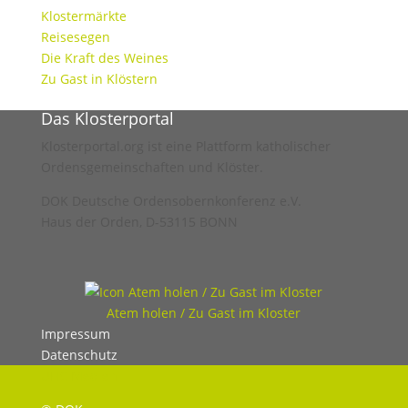
Klostermärkte
Reisesegen
Die Kraft des Weines
Zu Gast in Klöstern
Das Klosterportal
Klosterportal.org ist eine Plattform katholischer
Ordensgemeinschaften und Klöster.
DOK Deutsche Ordensobernkonferenz e.V.
Haus der Orden, D-53115 BONN
Atem holen / Zu Gast im Kloster
Impressum
Datenschutz
UHC Medien