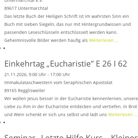
Untermarchtal e.V.
89617
Untermarchtal
Das letzte Buch der Heiligen Schrift ist im wahrsten Sinn ein
Buch mit sieben Siegeln, das nur mit Hintergrundwissen und
passenden Leseschlüsseln entschlüsselt werden kann.
Geheimnisvolle Bilder werden häufig als
Weiterlesen …
Einkehrtag „Eucharistie“ E 26 I 62
21.11.2026, 9:00 Uhr - 17:00 Uhr
Immakulataschwestern vom Seraphischen Apostolat
89165
Regglisweiler
Wir wollen Jesus besser in der Eucharistie kennenlernen, unsere
Liebe zu ihm in der Eucharistie entdecken und vertiefen. In Brot
und Wein schenkt er sich uns selbst und lädt uns
Weiterlesen …
Seminar „Letzte Hilfe Kurs – Kleines