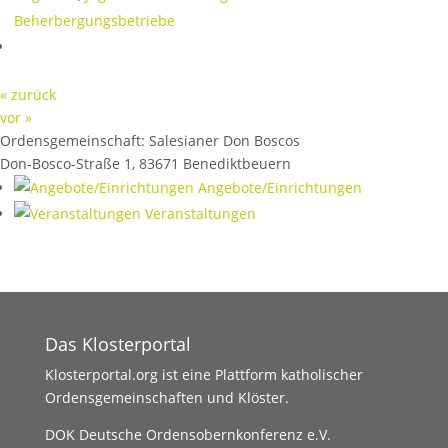
Beherbergungsbetriebe
« zurück
vor »
Ordensgemeinschaft:
Salesianer Don Boscos
Don-Bosco-Straße 1
,
83671
Benediktbeuern
Angebote/Einrichtungen
Veranstaltungen
Das Klosterportal
Klosterportal.org ist eine Plattform katholischer
Ordensgemeinschaften und Klöster.
DOK Deutsche Ordensobernkonferenz e.V.