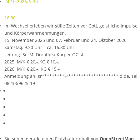
24.10.2026, 9:30
-
16:30
Im Wechsel erleben wir stille Zeiten vor Gott, geistliche Impulse
und Körperwahrnehmungen.
15. November 2025 und 07. Februar und 24. Oktober 2026
Samstag, 9.30 Uhr – ca. 16.30 Uhr
Leitung: Sr. M. Dorothea Körper OCist.
2025: M/K € 20,–,KG € 10,–,
2026: M/K € 20,–, KG € 15,–
Anmeldung an:
sr
*********
@
********************
ld.de
, Tel.
08238/9625-19
Sie sehen gerade einen Platzhalterinhalt von
OpenStreetMap
.