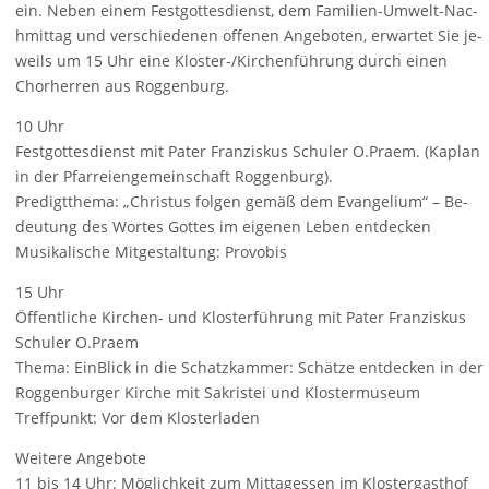
ein. Neben ein­em Fe­stgotte­sdi­en­st, dem Fa­m­il­i­en-Um­welt-Nac­
hmit­tag und ver­schie­denen off­enen Angeboten, er­w­ar­tet Sie je­
w­e­ils um 15 Uhr eine Kl­oster-/​Kirc­henführ­ung durch ein­en
Chorher­ren aus Rogg­enburg.
10 Uhr
Fe­stgotte­sdi­en­st mit Pater Fr­anz­i­sk­us Schul­er O.Pr­aem. (Kapl­an
in der Pfar­reienge­me­in­schaft Rogg­enburg).
Pr­e­dig­tthe­ma: „Chris­tus fo­lg­en ge­mäß dem Evangel­i­um“ – Be­
deut­ung des Wor­tes Gottes im eig­e­nen Leben en­t­dec­k­en
Musikal­isc­he Mitge­stal­t­ung: Pr­ovob­is
15 Uhr
Öff­e­n­t­l­ic­he Kirc­hen- und Kl­osterführ­ung mit Pater Fr­anz­i­sk­us
Schul­er O.Pr­aem
The­ma: EinBl­ick in die Schatz­k­am­m­er: Schät­ze en­t­dec­k­en in der
Rogg­enburg­er Kirc­he mit Sa­kris­tei und Kl­ostermuse­um
Tr­e­ffpunkt: Vor dem Kl­osterl­a­d­en
Weite­re Angebote
11 bis 14 Uhr: Mögl­ic­hke­it zum Mit­tage­ssen im Kl­ost­erga­sthof