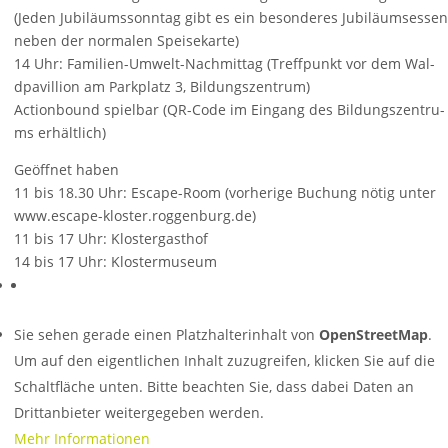
(Je­den Jub­il­äu­msson­n­tag gibt es ein be­so­n­de­r­es Jub­il­äu­mse­ssen
neben der norm­a­l­en Speisek­ar­te)
14 Uhr: Fa­m­il­i­en-Umw­elt-Nac­hmit­tag (Tr­e­ffpunkt vor dem Wal­
dp­avil­l­ion am Parkpl­atz 3, Bil­dungs­ze­n­tr­um)
Ac­ti­o­nbo­und spielb­ar (QR-Code im Eingang des Bil­dungs­ze­n­tr­u­
ms erhäl­t­l­ich)
Geöff­net haben
11 bis 18.30 Uhr: Escape-Room (vorherige Buc­hung nötig unter
www.escape-kl­ost­er.rogg­enburg.de)
11 bis 17 Uhr: Kl­ost­erga­sthof
14 bis 17 Uhr: Kl­ost­ermuse­um
Sie sehen gerade einen Platzhalterinhalt von
OpenStreetMap
.
Um auf den eigentlichen Inhalt zuzugreifen, klicken Sie auf die
Schaltfläche unten. Bitte beachten Sie, dass dabei Daten an
Drittanbieter weitergegeben werden.
Mehr Informationen