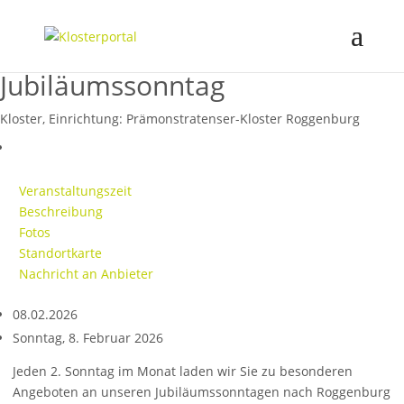
Jubiläumssonntag
Kloster, Einrichtung:
Prämonstratenser-Kloster Roggenburg
Veranstaltungszeit
Beschreibung
Fotos
Standortkarte
Nachricht an Anbieter
08.02.2026
Sonntag, 8. Februar 2026
Je­den 2. Son­n­tag im Mon­at la­d­en wir Sie zu be­so­n­de­ren
Angeboten an un­se­ren Jub­il­äu­msson­n­tagen nach Rogg­enburg