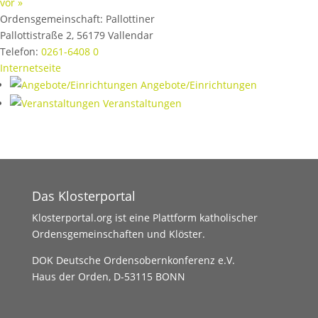
vor »
Ordensgemeinschaft:
Pallottiner
Pallottistraße 2
,
56179
Vallendar
Telefon:
0261-6408 0
Internetseite
Angebote/Einrichtungen
Veranstaltungen
Das Klosterportal
Klosterportal.org ist eine Plattform katholischer
Ordensgemeinschaften und Klöster.
DOK Deutsche Ordensobernkonferenz e.V.
Haus der Orden, D-53115 BONN