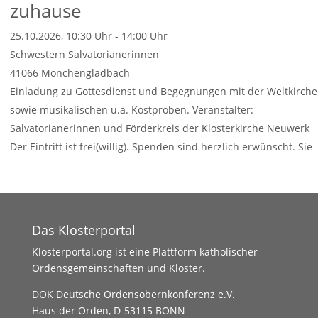
zuhause
25.10.2026, 10:30 Uhr - 14:00 Uhr
Schwestern Salvatorianerinnen
41066
Mönchengladbach
Einladung zu Gottesdienst und Begegnungen mit der Weltkirche
sowie musikalischen u.a. Kostproben. Veranstalter:
Salvatorianerinnen und Förderkreis der Klosterkirche Neuwerk
Der Eintritt ist frei(willig). Spenden sind herzlich erwünscht. Sie
sind für
Weiterlesen …
Das Klosterportal
Klosterportal.org ist eine Plattform katholischer
Ordensgemeinschaften und Klöster.
DOK Deutsche Ordensobernkonferenz e.V.
Haus der Orden, D-53115 BONN