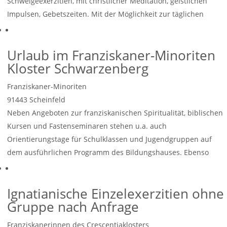
Schweigeexerzitien, mit christlicher Meditation, geistlichen
Impulsen, Gebetszeiten. Mit der Möglichkeit zur täglichen
Eucharistiefeier und zum täglichen Einzelgespräch.
Weiterlesen
…
Urlaub im Franziskaner-Minoriten
Kloster Schwarzenberg
Franziskaner-Minoriten
91443
Scheinfeld
Neben Angeboten zur franziskanischen Spiritualität, biblischen
Kursen und Fastenseminaren stehen u.a. auch
Orientierungstage für Schulklassen und Jugendgruppen auf
dem ausführlichen Programm des Bildungshauses. Ebenso
heißen die Brüder Beleggruppen und Familientreffen
Weiterlesen …
Ignatianische Einzelexerzitien ohne
Gruppe nach Anfrage
Franziskanerinnen des Crescentiaklosters