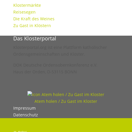
Klostermärkte
Reisesegen
Die Kraft des Weines
Zu Gast in Klöstern
Das Klosterportal
Klosterportal.org ist eine Plattform katholischer
Ordensgemeinschaften und Klöster.
DOK Deutsche Ordensobernkonferenz e.V.
Haus der Orden, D-53115 BONN
Atem holen / Zu Gast im Kloster
Impressum
Datenschutz
UHC Medien